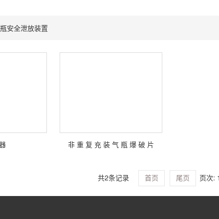
瓶安全泄放装置
器
非 重 复 充 装 气 瓶 爆 破 片
共2条记录
页次:
首页
尾页