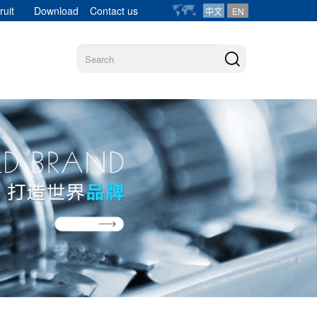
ruit
Download
Contact us
中文
EN