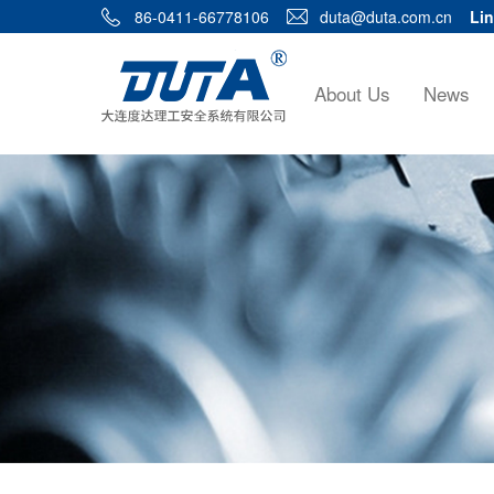
86-0411-66778106
duta@duta.com.cn
Lin
About Us
News